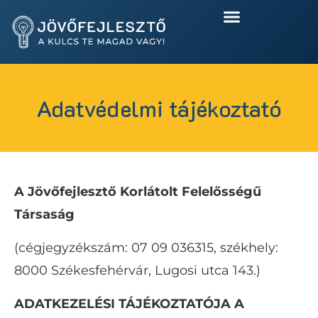
KAPUNYITÁS PÁNIK NÉLKÜL
Adatvédelmi tájékoztató
A Jövőfejlesztő Korlátolt Felelősségű
Társaság
(cégjegyzékszám: 07 09 036315, székhely:
8000 Székesfehérvár, Lugosi utca 143.)
ADATKEZELÉSI TÁJÉKOZTATÓJA A