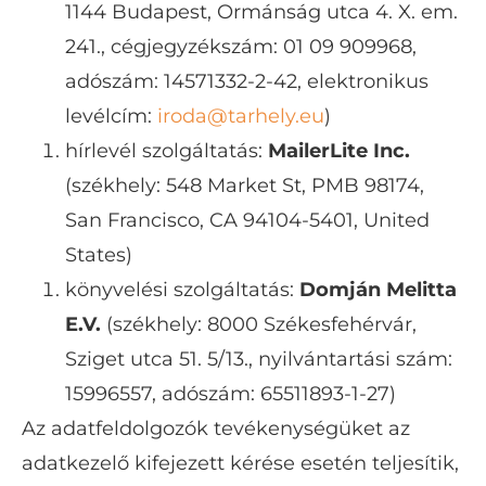
1144 Budapest, Ormánság utca 4. X. em.
241., cégjegyzékszám:
01 09 909968,
adószám:
14571332-2-42, elektronikus
levélcím:
iroda@tarhely.eu
)
hírlevél szolgáltatás:
MailerLite Inc.
(székhely: 548 Market St, PMB 98174,
San Francisco, CA 94104-5401, United
States)
könyvelési szolgáltatás:
Domján Melitta
E.V.
(székhely: 8000 Székesfehérvár,
Sziget utca 51. 5/13., nyilvántartási szám:
15996557, adószám: 65511893-1-27)
Az adatfeldolgozók tevékenységüket az
adatkezelő kifejezett kérése esetén teljesítik,