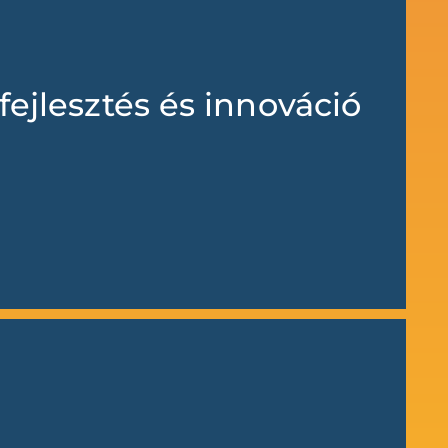
fejlesztés és innováció
 fejlődése és piaci versenyképessége