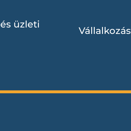
és üzleti
Vállalkozás
ptimalizálásában, a
növelésében és a
A vállalkozások