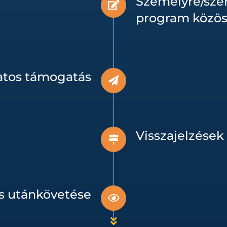
Személyre/szer
program közös
atos támogatás
Visszajelzések
s utánkövetése