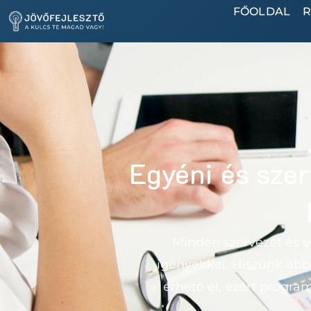
FŐOLDAL
Egyéni és szer
Minden szervezet és eg
igényekkel. Hiszünk abb
érhető el, ezért progra