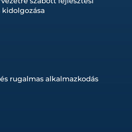
vezetre szabott fejlesztési
 kidolgozása
 és rugalmas alkalmazkodás