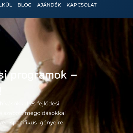
LKÜL
BLOG
AJÁNDÉK
KAPCSOLAT
ési programok –
!
hívásokkal és fejlődési
re szabott megoldásokkal
yén specifikus igényeire