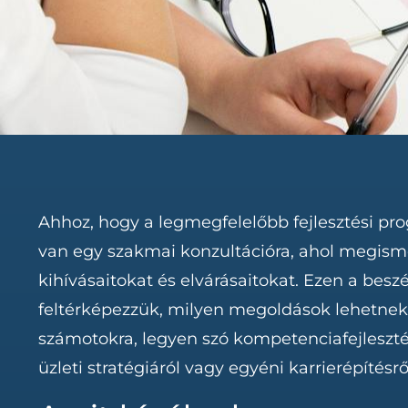
Ahhoz, hogy a legmegfelelőbb fejlesztési pr
van egy szakmai konzultációra, ahol megismer
kihívásaitokat és elvárásaitokat. Ezen a besz
feltérképezzük, milyen megoldások lehetne
számotokra, legyen szó kompetenciafejlesztésr
üzleti stratégiáról vagy egyéni karrierépítésrő