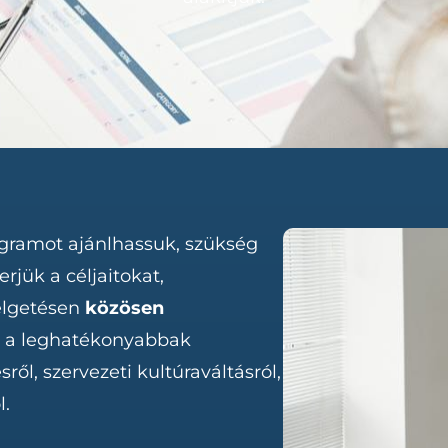
ogramot ajánlhassuk, szükség
jük a céljaitokat,
élgetésen
közösen
k a leghatékonyabbak
ől, szervezeti kultúraváltásról,
l.