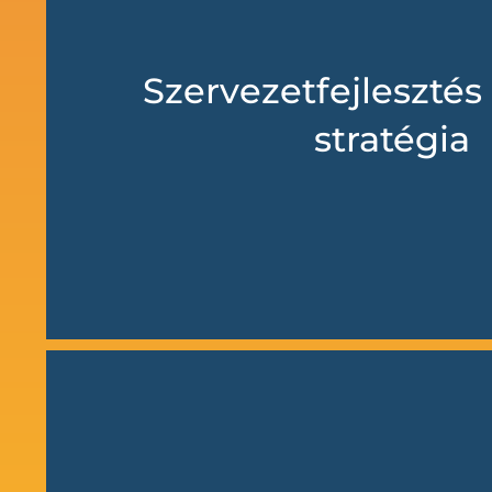
Szervezetfejlesztés 
stratégia
Segítünk a szervezetek működésének o
vezetői döntések hatékonyságának 