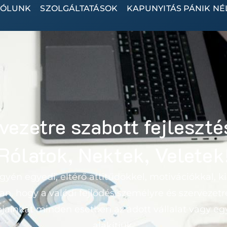
RÓLUNK
SZOLGÁLTATÁSOK
KAPUNYITÁS PÁNIK NÉ
vezetre szabott fejleszt
Rólatok, Nektek, Veletek
yén egyedi, eltérő attitűdökkel, motivációkkal, ki
an, hogy a valódi fejlődés személyre és szervezet
mjainkat minden esetben az adott vállalat vagy eg
alakítjuk.