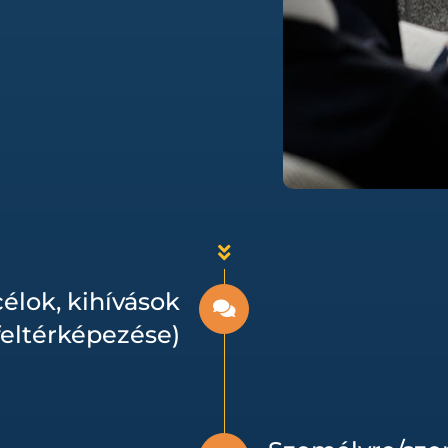
élok, kihívások
feltérképezése)