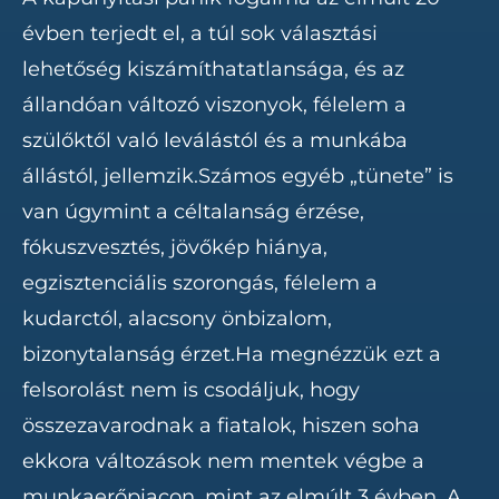
évben terjedt el, a túl sok választási
lehetőség kiszámíthatatlansága, és az
állandóan változó viszonyok, félelem a
szülőktől való leválástól és a munkába
állástól, jellemzik.Számos egyéb „tünete” is
van úgymint a céltalanság érzése,
fókuszvesztés, jövőkép hiánya,
egzisztenciális szorongás, félelem a
kudarctól, alacsony önbizalom,
bizonytalanság érzet.Ha megnézzük ezt a
felsorolást nem is csodáljuk, hogy
összezavarodnak a fiatalok, hiszen soha
ekkora változások nem mentek végbe a
munkaerőpiacon, mint az elmúlt 3 évben. A