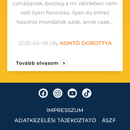
csináljanak, bezzeg a mi időnkben nem
volt ilyen flancolás. Ilyen és ehhez
hasonló mondatok azok, amik csak...
2025-04-06
|
By
KONTÓ DOROTTYA
Tovább olvasom
IMPRESSZUM
ADATKEZELÉSI TÁJÉKOZTATÓ
ÁSZF