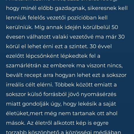
hogy minél előbb gazdagnak, sikeresnek kell
lenniük felelős vezetői pozícióban kell
kerülniük. Míg annak idején körülbelül 50
évesen válhatott valaki vezetővé ma már 30
körül el lehet érni ezt a szintet. 30 évvel
ezelőtt lépcsőnként lépkedtek fel a
szamárlétrán az emberek ma viszont nincs,
bevált recept arra hogyan lehet ezt a sokszor
irreális célt elérni. Többek között emiatt a
sokszor külső forrásból jövő nyomásérzés
miatt gondolják úgy, hogy lekésik a saját
életüket,mert még nem tartanak ott ahol
mások. Az életről alkotott kép is egyre
torzabb köszönhető a közösségi médiában