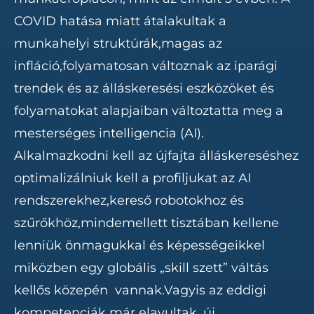
COVID hatása miatt átalakultak a
munkahelyi struktúrák,magas az
infláció,folyamatosan változnak az iparági
trendek és az álláskeresési eszközöket és
folyamatokat alapjaiban változtatta meg a
mesterséges intelligencia (AI).
Alkalmazkodni kell az újfajta álláskereséshez
optimalizálniuk kell a profiljukat az AI
rendszerekhez,kereső robotokhoz és
szűrőkhöz,mindemellett tisztában kellene
lenniük önmagukkal és képességeikkel
miközben egy globális „skill szett” váltás
kellős közepén vannak.Vagyis az eddigi
kompetenciák már elavultak, új