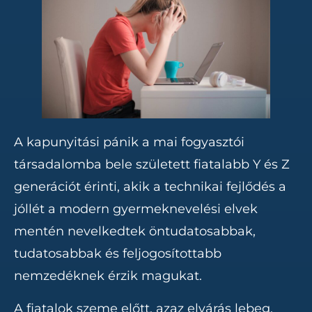
A kapunyitási pánik a mai fogyasztói
társadalomba bele született fiatalabb Y és Z
generációt érinti, akik a technikai fejlődés a
jóllét a modern gyermeknevelési elvek
mentén nevelkedtek öntudatosabbak,
tudatosabbak és feljogosítottabb
nemzedéknek érzik magukat.
A fiatalok szeme előtt, azaz elvárás lebeg,