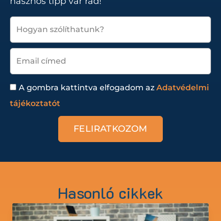
hasznos tipp vár rád!
A gombra kattintva elfogadom az
Adatvédelmi
tájékoztatót
FELIRATKOZOM
Hasonló cikkek