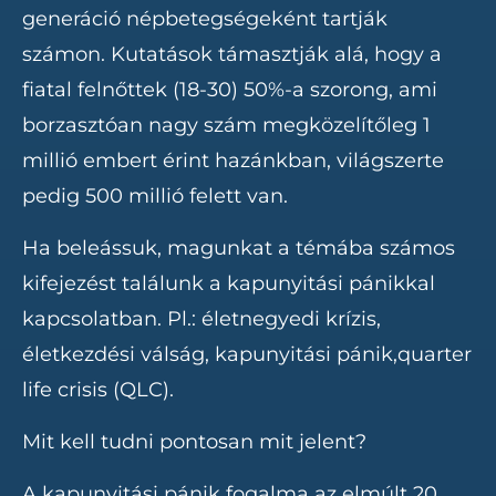
generáció népbetegségeként tartják
számon. Kutatások támasztják alá, hogy a
fiatal felnőttek (18-30) 50%-a szorong, ami
borzasztóan nagy szám megközelítőleg 1
millió embert érint hazánkban, világszerte
pedig 500 millió felett van.
Ha beleássuk, magunkat a témába számos
kifejezést találunk a kapunyitási pánikkal
kapcsolatban. Pl.: életnegyedi krízis,
életkezdési válság, kapunyitási pánik,quarter
life crisis (QLC).
Mit kell tudni pontosan mit jelent?
A kapunyitási pánik fogalma az elmúlt 20